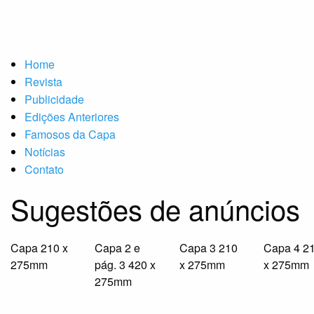
Home
Revista
Publicidade
Edições Anteriores
Famosos da Capa
Notícias
Contato
Sugestões de anúncios
Capa 210 x
Capa 2 e
Capa 3 210
Capa 4 2
275mm
pág. 3 420 x
x 275mm
x 275mm
275mm